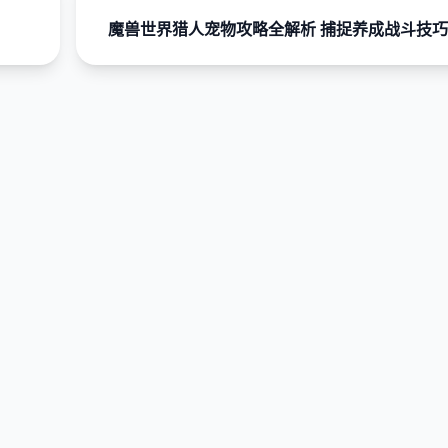
魔兽世界猎人宠物攻略全解析 捕捉养成战斗技