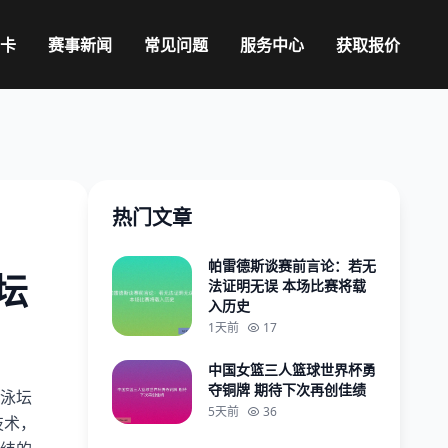
刮卡
赛事新闻
常见问题
服务中心
获取报价
热门文章
帕雷德斯谈赛前言论：若无
坛
法证明无误 本场比赛将载
入历史
1天前
17
中国女篮三人篮球世界杯勇
夺铜牌 期待下次再创佳绩
泳坛
5天前
36
技术，