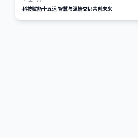
科技赋能十五运 智慧与温情交织共创未来