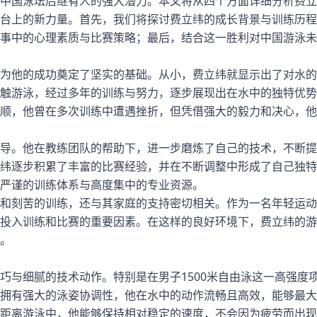
中国泳坛后继有人的强大潜力。本文将从四个方面详细分析费立
台上的新力量。首先，我们将探讨费立纬的成长背景与训练历程
事中的心理素质与比赛策略；最后，结合这一胜利对中国游泳未
为他的成功奠定了坚实的基础。从小，费立纬就显示出了对水的
触游泳，经过多年的训练与努力，逐步展现出在水中的独特优势
顺，他曾在多次训练中遭遇挫折，但凭借强大的毅力和决心，他
导。他在教练团队的帮助下，进一步磨炼了自己的技术，不断提
纬逐步积累了丰富的比赛经验，并在不断调整中形成了自己独特
严谨的训练体系与高度集中的专业资源。
和刻苦的训练，还与其家庭的支持密切相关。作为一名年轻运动
投入训练和比赛的重要因素。在这样的良好环境下，费立纬的游
。
巧与细腻的技术动作。特别是在男子1500米自由泳这一高强度
拥有强大的泳姿协调性，他在水中的动作流畅且高效，能够最大
距离游泳中，他能够保持相对稳定的速度，不会因为疲劳而出现