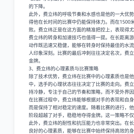
的下降。
此外，费立纬的呼吸节奏和水感也是他的一大优势
得他在长时间的比赛中仍能保持体力。而在150
败。费立纬正是在这方面的精准把控上，表现得尤
费立纬的转身和加速技巧也值得一提。在长距离游
动作既迅速又稳健，能够在转身时保持最佳的水流
人印象深刻。比赛的最后冲刺往往决定名次，费立
金牌。
3、费立纬的心理素质与比赛策略
除了技术优势，费立纬在比赛中的心理素质也是他
中，选手的心理状态往往决定了比赛的走向。费立
持冷静，专注于自己的节奏和策略，而不受外界因
在比赛过程中，费立纬能够根据对手的表现和自身
而是保持了相对稳定的速度。随着比赛的进行，他
阶段超越了对手，稳稳地夺得金牌。这一策略不仅
此外，费立纬的耐性和抗压能力也非常突出。在长
良好的心理素质，能够在比赛中始终保持高效的身