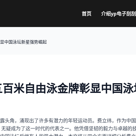
首页
介绍
yp电子刮
显中国泳坛新星强势崛起
五百米自由泳金牌彰显中国泳
露头角，涌现出了许多有潜力的年轻运动员。费立纬，作为中国
现，无疑成为了这一时代的代表之一。他凭借坚韧的毅力与卓越的