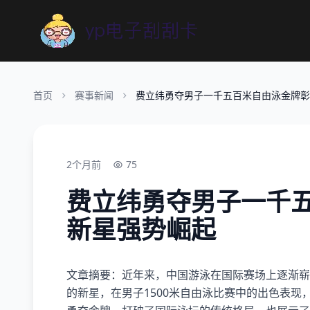
首页
赛事新闻
费立纬勇夺男子一千五百米自由泳金牌彰
2个月前
75
费立纬勇夺男子一千
新星强势崛起
文章摘要：近年来，中国游泳在国际赛场上逐渐崭
的新星，在男子1500米自由泳比赛中的出色表