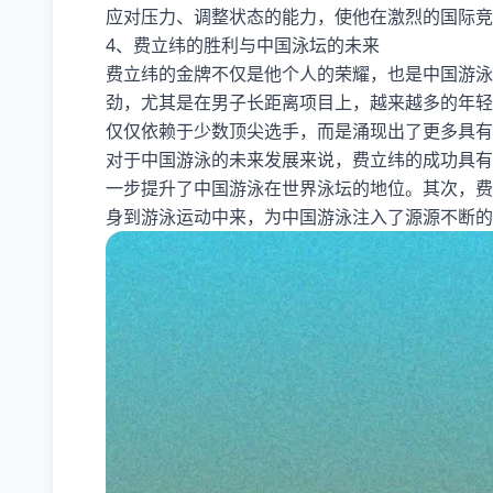
应对压力、调整状态的能力，使他在激烈的国际竞
4、费立纬的胜利与中国泳坛的未来
费立纬的金牌不仅是他个人的荣耀，也是中国游泳
劲，尤其是在男子长距离项目上，越来越多的年轻
仅仅依赖于少数顶尖选手，而是涌现出了更多具有
对于中国游泳的未来发展来说，费立纬的成功具有
一步提升了中国游泳在世界泳坛的地位。其次，费
身到游泳运动中来，为中国游泳注入了源源不断的