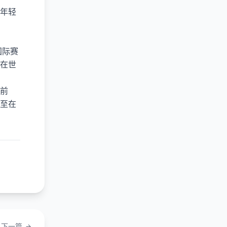
年轻
国际赛
在世
前
至在
下一篇